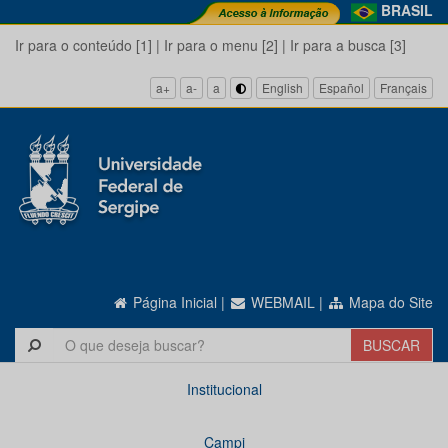
BRASIL
Ir para o conteúdo [1]
|
Ir para o menu [2]
|
Ir para a busca [3]
a+
a-
a
English
Español
Français
Página Inicial
|
WEBMAIL
|
Mapa do Site
Institucional
Campi