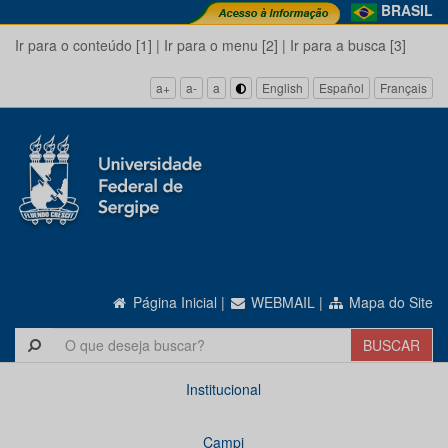
BRASIL
Ir para o conteúdo [1]
|
Ir para o menu [2]
|
Ir para a busca [3]
a+
a-
a
English
Español
Français
Página Inicial
|
WEBMAIL
|
Mapa do Site
Institucional
Campi