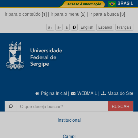
BRASIL
Ir para o conteúdo [1]
|
Ir para o menu [2]
|
Ir para a busca [3]
a+
a-
a
English
Español
Français
Página Inicial
|
WEBMAIL
|
Mapa do Site
Institucional
Campi